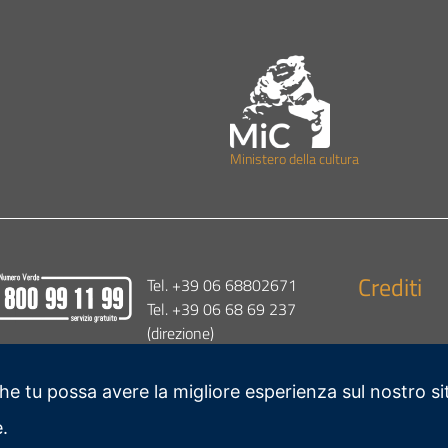
M
inistero della cult
ura
Crediti
Tel. +39 06 68802671
Tel. +39 06 68 69 237
(direzione)
b-vall@cultura.gov.it
che tu possa avere la migliore esperienza sul nostro si
.