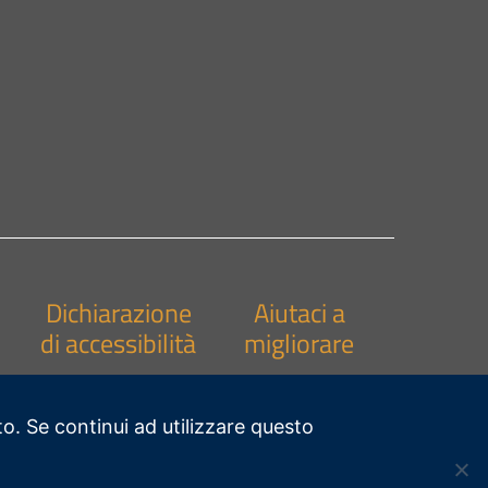
Dichiarazione
Aiutaci a
di accessibilità
migliorare
to. Se continui ad utilizzare questo