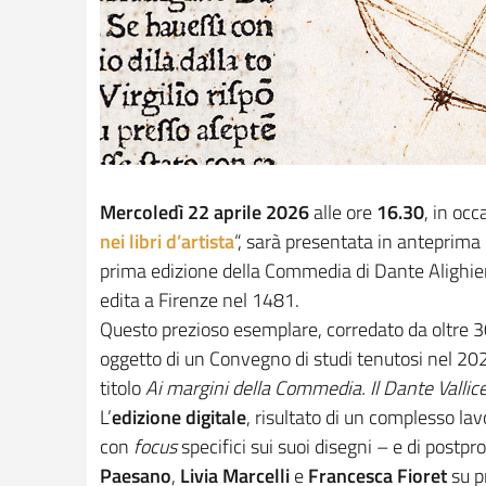
Mercoledì 22 aprile 2026
alle ore
16.30
, in occ
nei libri d’artista
“, sarà presentata in anteprima l
prima edizione della Commedia di Dante Alighie
edita a Firenze nel 1481.
Questo prezioso esemplare, corredato da oltre 30
oggetto di un Convegno di studi tenutosi nel 2021
titolo
Ai margini della Commedia. Il Dante Vallice
L’
edizione digitale
, risultato di un complesso la
con
focus
specifici sui suoi disegni – e di postpr
Paesano
,
Livia Marcelli
e
Francesca Fiore
t
su pr